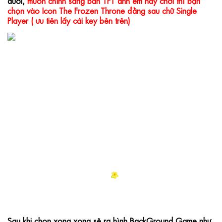
dưới, 
muốn chỉnh sang bản TFT anh em hay chơi thì bạn 
chọn vào Icon The Frozen Throne đằng sau chữ Single 
Player ( ưu tiên lấy cái key bên trên)
Sau khi chọn xong xong sẽ ra hình BackGround Game như 