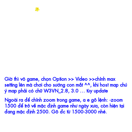
Giờ thì vô game, chọn Option >> Video >>chỉnh max 
setting lên mà chơi cho sướng con mắt ^^, khi host map chú 
ý map phải có chữ W3VN_2.8, 3.0 … tùy update
Ngoài ra để chỉnh zoom trong game, a e gõ lệnh: -zoom 
1500 để trở về mặc định game như ngày xưa, còn hiện tại 
đang mặc định 2500. Gõ đc từ 1500-3000 nhé.