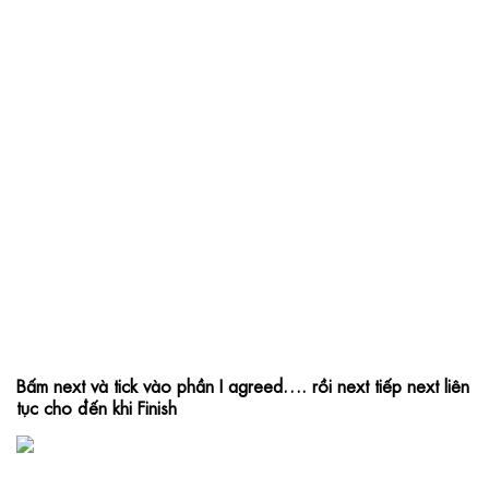
Bấm next và tick vào phần I agreed…. rồi next tiếp next liên 
tục cho đến khi Finish