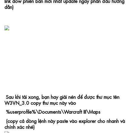
link dow phiên bản mới nhất update ngay phần đầu hướng 
dẫn)
 Sau khi tải xong, bạn hay giải nén để được thư mục tên 
W3VN_3.0 copy thư mục này vào 
 %userprofile%\Documents\Warcraft III\Maps     
 (copy cả dòng lệnh này paste vào explorer cho nhanh và 
chính xác nhé)