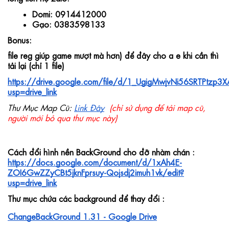
Domi: 0914412000
Gạo: 0383598133
Bonus:
file reg giúp game mượt mà hơn) để đây cho a e khi cần thì 
tải lại (chỉ 1 file)
https://drive.google.com/file/d/1_UgigMwjvNi56SRTPtzp3
usp=drive_link
Thư Mục Map Cũ: 
Link Đây
 (chỉ sử dụng để tải map cũ, 
người mới bỏ qua thư mục này)
Cách đổi hình nền BackGround cho đỡ nhàm chán : 
https://docs.google.com/document/d/1xAh4E-
ZOI6GwZZyCBt5jknFprsuy-Qojsdj2imuh1vk/edit?
usp=drive_link
Thư mục chứa các background để thay đổi : 
ChangeBackGround 1.31 - Google Drive