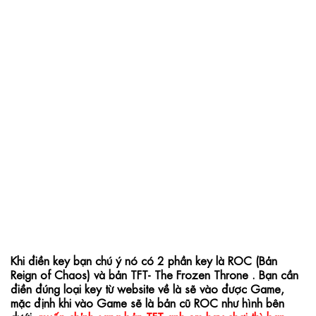
Khi điền key bạn chú ý nó có 2 phần key là ROC (Bản 
Reign of Chaos) và bản TFT- The Frozen Throne . Bạn cần 
điền đúng loại key từ website về là sẽ vào được Game, 
mặc định khi vào Game sẽ là bản cũ ROC như hình bên 