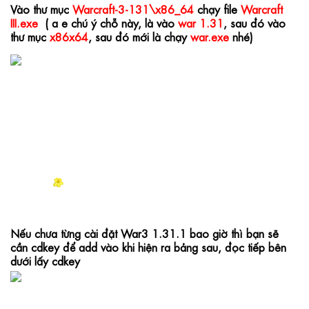
Vào thư mục 
Warcraft-3-131\x86_64
 chạy file 
Warcraft 
III.exe  
( a e chú ý chỗ này, là vào 
war 1.31
, sau đó vào 
thư mục 
x86x64
, sau đó mới là chạy 
war.exe
 nhé)
Nếu chưa từng cài đặt War3 1.31.1 bao giờ thì bạn sẽ 
cần cdkey để add vào khi hiện ra bảng sau, đọc tiếp bên 
dưới lấy cdkey