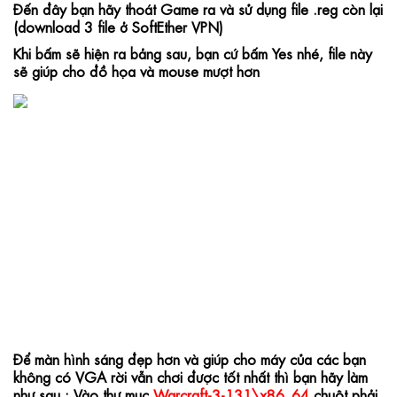
Đến đây bạn hãy thoát Game ra và sử dụng file .reg còn lại 
(download 3 file ở SoftEther VPN)
Khi bấm sẽ hiện ra bảng sau, bạn cứ bấm Yes nhé, file này 
sẽ giúp cho đồ họa và mouse mượt hơn
Để màn hình sáng đẹp hơn và giúp cho máy của các bạn 
không có VGA rời vẫn chơi được tốt nhất thì bạn hãy làm 
như sau : 
Vào thư mục 
Warcraft-3-131\x86_64
 chuột phải 