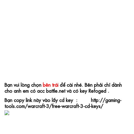
Bạn vui lòng chọn 
bên trái
 để cài nhé
. Bên phải chỉ dành 
cho anh em có acc battle.net và có key Refoged .
Bạn copy link này vào lấy cd key  :         http://gaming-
tools.com/warcraft-3/free-warcraft-3-cd-keys/