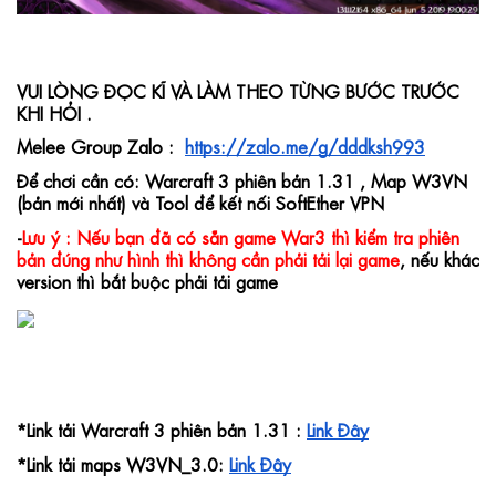
VUI LÒNG ĐỌC KĨ VÀ LÀM THEO TỪNG BƯỚC TRƯỚC 
KHI HỎI .
Melee Group Zalo :  
https://zalo.me/g/dddksh993
Để chơi cần có: Warcraft 3 phiên bản 1.31 , Map W3VN 
(bản mới nhất)
và Tool để kết nối SoftEther VPN
-
Lưu ý : Nếu bạn đã có sẵn game War3 thì kiểm tra phiên 
bản đúng như hình thì không cần phải tải lại game
, nếu khác 
version thì bắt buộc phải tải game
*Link tải Warcraft 3 phiên bản 1.31 : 
Link Đây
*Link tải maps W3VN_3.0: 
Link Đây