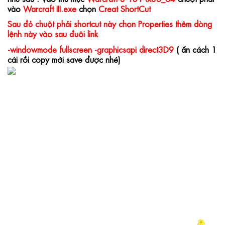
vào 
Warcraft III.exe 
chọn
 Creat ShortCut
Sau đỏ chuột phải shortcut này chọn Properties thêm dòng 
lệnh này vào sau đuôi link
-windowmode fullscreen -graphicsapi direct3D9 
( ấn cách 1 
cái rồi copy mới save được nhé)