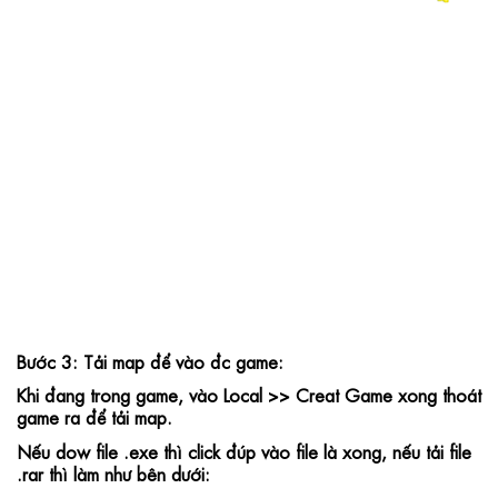
Bước 3: Tải map để vào đc game:
Khi đang trong game, vào Local >> Creat Game xong thoát 
game ra để tải map.
Nếu dow file .exe thì click đúp vào file là xong, nếu tải file 
.rar thì làm như bên dưới: