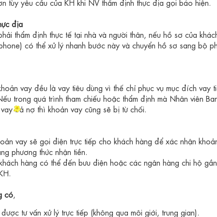
hơn tùy yêu cầu của KH khi NV thẩm định thực địa gọi báo hiện.
hực địa
hải thẩm định thực tế tại nhà và người thân, nếu hồ sơ của khá
 phone) có thể xử lý nhanh bước này và chuyển hồ sơ sang bộ p
khoản vay đều là vay tiêu dùng vì thế chỉ phục vụ mục đích vay t
à. Nếu trong quá trình tham chiếu hoặc thẩm định mà Nhân viên Ban
ay trả nợ thì khoản vay cũng sẽ bị từ chối.
oản vay sẽ gọi điện trực tiếp cho khách hàng để xác nhận khoản
ng phương thức nhận tiền.
 khách hàng có thể đến bưu điện hoặc các ngân hàng chi hộ
gần
 KH.
g có
,
ược tư vấn xử lý trực tiếp (không qua môi giới, trung gian).