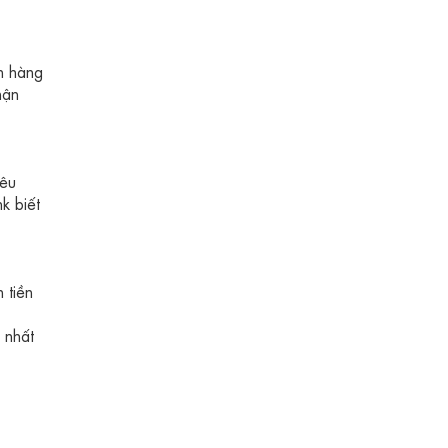
ch hàng
hận
iêu
k biết
 tiền
 nhất