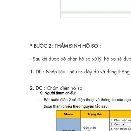
* BƯỚC 2:
THẨM ĐỊNH HỒ SƠ :
- Sau khi được bộ phận hồ sơ xử lý, hồ sơ sẽ đ
1. DE :
Nhập liệu - nếu hs đầy đủ và đúng thông 
2. DC :
Chấm điểm hồ sơ