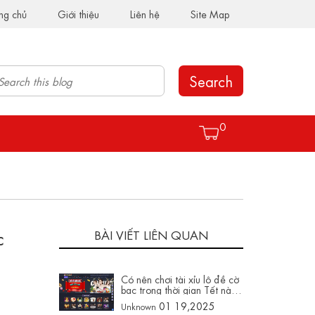
ng chủ
Giới thiệu
Liên hệ
Site Map
Search
0
c
BÀI VIẾT LIÊN QUAN
Có nên chơi tài xỉu lô đề cờ
bạc trong thời gian Tết này
không trên hay88003.com
01 19,2025
Unknown