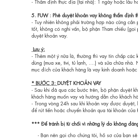
- Thẩm định thực địa (tại nhà): 1 ngày hoặc lâu 
5. FUW : Phê duyệt khoản vay không thẩm định t
- Tuy nhiên không phải trường hợp nào cũng cần p
tốt, không có nghi vấn, bộ phận Tham chiếu (gọi
duyệt khoản vay.
Lưu ý:
- Thêm một ý nữa là, thường thì vay tín chấp các 
dùng (mua xe, tivi, tủ lạnh, ....) và sửa chữa nh
mục đích của khách hàng là vay kinh doanh hoặc v
* BƯỚC 3:
DUYỆT KHOẢN VAY
- Sau khi đã qua các bước trên, bộ phận duyệt kh
khách hàng muốn vay và hướng dẫn cho khách hà
- Trong vòng 24h sau khi khoản vay được duyệt,
để rút tiền
hoặc chuyển khoản qua tài khoản của
*** Để tránh bị từ chối vì những lý do không đán
- B
ạn nên gọi cho chúng tôi, hồ sơ của bạn sẽ đ