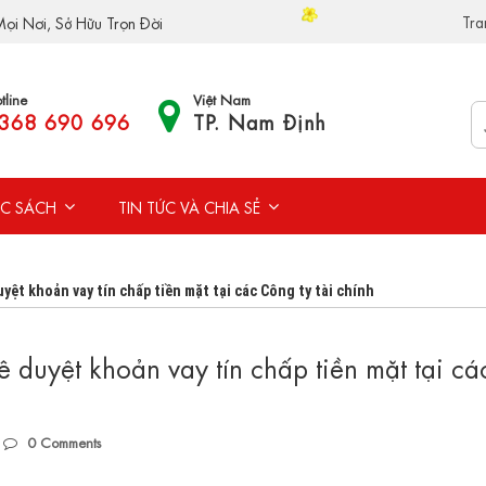
Tra
ọi Nơi, Sở Hữu Trọn Đời
tline
Việt Nam
368 690 696
TP. Nam Định
C SÁCH
TIN TỨC VÀ CHIA SẺ
yệt khoản vay tín chấp tiền mặt tại các Công ty tài chính
 duyệt khoản vay tín chấp tiền mặt tại cá
0
Comments