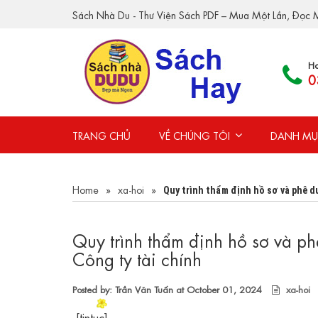
Sách Nhà Du - Thư Viện Sách PDF – Mua Một Lần, Đọc M
Ho
0
TRANG CHỦ
VỀ CHÚNG TÔI
DANH MỤ
Home
»
xa-hoi
»
Quy trình thẩm định hồ sơ và phê du
Quy trình thẩm định hồ sơ và phê
Công ty tài chính
Posted by: Trần Văn Tuấn at
October 01, 2024
xa-hoi
[tintuc]