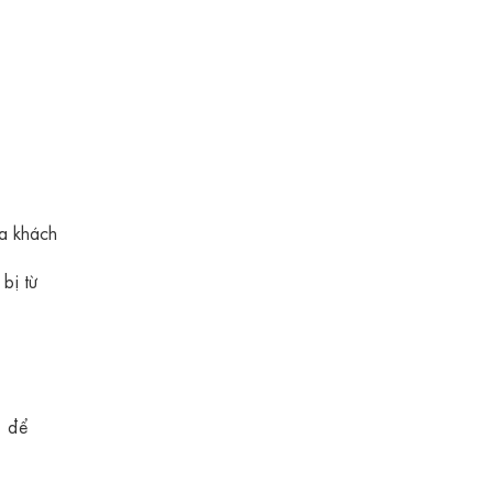
ủa khách
bị từ
1 để