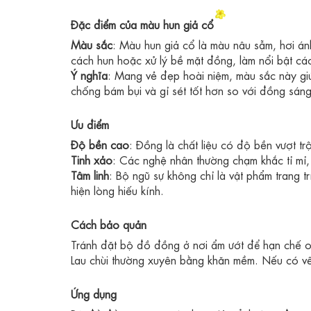
Đặc điểm của màu hun giả cổ
Màu sắc
: Màu hun giả cổ là màu nâu sẫm, hơi á
cách hun hoặc xử lý bề mặt đồng, làm nổi bật các
Ý nghĩa
: Mang vẻ đẹp hoài niệm, màu sắc này giú
chống bám bụi và gỉ sét tốt hơn so với đồng sán
Ưu điểm
Độ bền cao
: Đồng là chất liệu có độ bền vượt tr
Tinh xảo
: Các nghệ nhân thường chạm khắc tỉ mỉ, 
Tâm linh
: Bộ ngũ sự không chỉ là vật phẩm trang t
hiện lòng hiếu kính.
Cách bảo quản
Tránh đặt bộ đồ đồng ở nơi ẩm ướt để hạn chế 
Lau chùi thường xuyên bằng khăn mềm. Nếu có vế
Ứng dụng