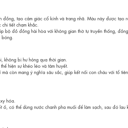
nh đồng, tạo cảm giác cổ kính và trang nhã. Màu này được tạo 
 chi tiết chạm khắc.
p bộ đồ đồng hài hòa với không gian thờ tự truyền thống, đồng
g bóng.
ội, không bị hư hỏng qua thời gian.
thể hiện sự khéo léo và tâm huyết.
rí mà còn mang ý nghĩa sâu sắc, giúp kết nối con cháu với tổ tiên
oxy hóa.
t ố, có thể dùng nước chanh pha muối để làm sạch, sau đó lau 