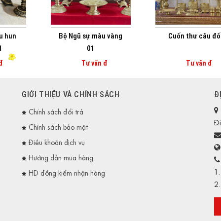
u hun
Bộ Ngũ sự màu vàng
Cuốn thư câu đố
1
01
đ
Tư vấn đ
Tư vấn đ
GIỚI THIỆU VÀ CHÍNH SÁCH
Đ
Chính sách đổi trả
Đị
Chính sách bảo mật
Điều khoản dịch vụ
Hướng dẫn mua hàng
1
HD đồng kiểm nhận hàng
2