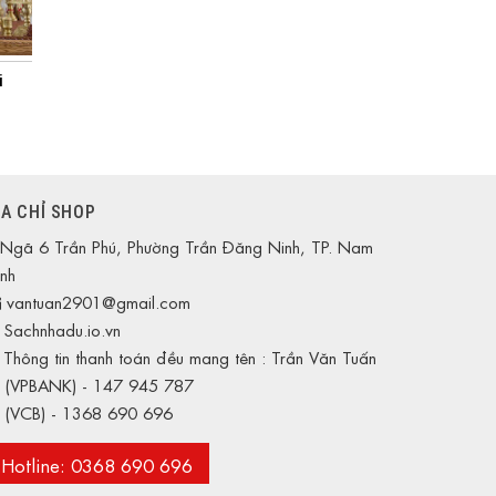
i
ỊA CHỈ SHOP
Ngã 6 Trần Phú, Phường Trần Đăng Ninh, TP. Nam
nh
vantuan2901@gmail.com
Sachnhadu.io.vn
Thông tin thanh toán đều mang tên : Trần Văn Tuấn
. (VPBANK) - 147 945 787
. (VCB) - 1368 690 696
Hotline: 0368 690 696