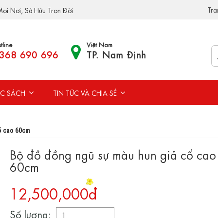
Tra
ọi Nơi, Sở Hữu Trọn Đời
tline
Việt Nam
368 690 696
TP. Nam Định
C SÁCH
TIN TỨC VÀ CHIA SẺ
ổ cao 60cm
Bộ đồ đồng ngũ sự màu hun giả cổ cao
60cm
12,500,000đ
Số lượng: