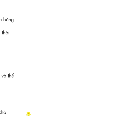
ra bằng
 thời
 và thể
khô.