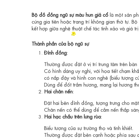
Bộ đồ đồng ngũ sự màu hun giả cổ
là một sản ph
cúng gia tiên hoặc trang trí không gian thờ tự.
kết hợp giữa nghệ thuật chế tác tinh xảo và giá trị
Thành phần của bộ ngũ sự
Đỉnh đồng
:
Thường được đặt ở vị trí trung tâm trên bàn 
Có hình dáng uy nghi, với họa tiết chạm kh
có nắp đậy và hình con nghê (biểu tượng của
Dùng để đốt trầm hương, mang lại hương thơ
Hai chân nến
:
Đặt hai bên đỉnh đồng, tượng trưng cho mặt 
Chân nến có thể dùng để cắm nến thắp sáng 
Hai hạc chầu trên lưng rùa
:
Biểu tượng của sự trường thọ và tinh khiết.
Thường được đặt bên cạnh hoặc phía sau 