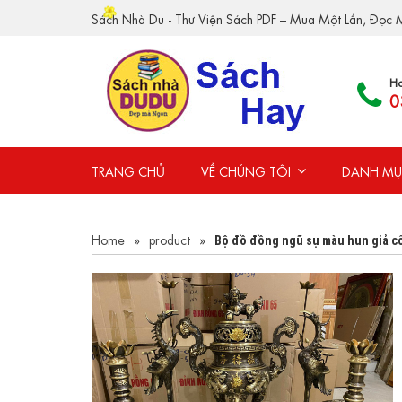
Sách Nhà Du - Thư Viện Sách PDF – Mua Một Lần, Đọc M
Ho
0
TRANG CHỦ
VỀ CHÚNG TÔI
DANH MỤ
Home
»
product
»
Bộ đồ đồng ngũ sự màu hun giả c