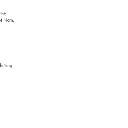
 thờ
ệt Nam,
thường