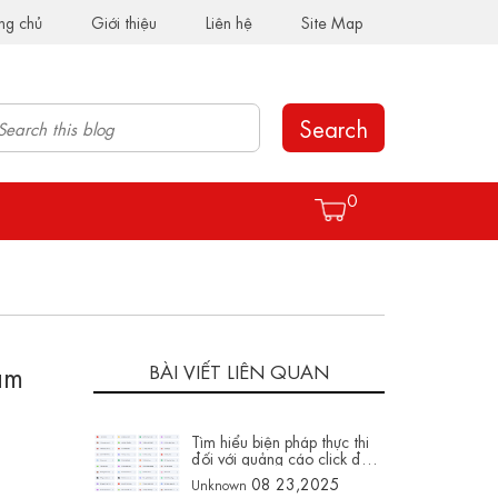
ng chủ
Giới thiệu
Liên hệ
Site Map
Search
0
ăm
BÀI VIẾT LIÊN QUAN
Tìm hiểu biện pháp thực thi
đối với quảng cáo click đến
Messenger
08 23,2025
Unknown