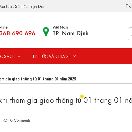
Tra
ọi Nơi, Sở Hữu Trọn Đời
tline
Việt Nam
368 690 696
TP. Nam Định
C SÁCH
TIN TỨC VÀ CHIA SẺ
ham gia giao thông từ 01 tháng 01 năm 2025
hi tham gia giao thông từ 01 tháng 01 n
0
Comments