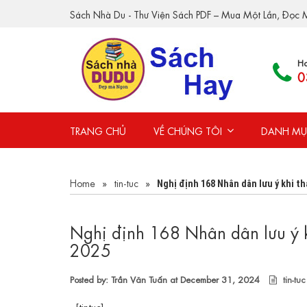
Sách Nhà Du - Thư Viện Sách PDF – Mua Một Lần, Đọc M
Ho
0
TRANG CHỦ
VỀ CHÚNG TÔI
DANH MỤ
Home
»
tin-tuc
»
Nghị định 168 Nhân dân lưu ý khi t
Nghị định 168 Nhân dân lưu ý k
2025
Posted by: Trần Văn Tuấn at
December 31, 2024
tin-tuc
[tintuc]