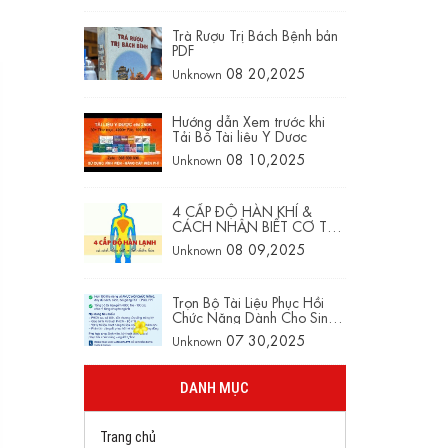
Trà Rượu Trị Bách Bệnh bản
PDF
08 20,2025
Unknown
Hướng dẫn Xem trước khi
Tải Bộ Tài liệu Y Dược
08 10,2025
Unknown
4 CẤP ĐỘ HÀN KHÍ &
CÁCH NHẬN BIẾT CƠ THỂ
ĐANG NHIỄM HÀN
08 09,2025
Unknown
Trọn Bộ Tài Liệu Phục Hồi
Chức Năng Dành Cho Sinh
Viên Và Kỹ Thuật Viên
07 30,2025
Unknown
DANH MỤC
Trang chủ