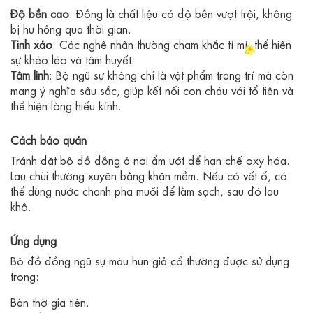
Độ bền cao
: Đồng là chất liệu có độ bền vượt trội, không
bị hư hỏng qua thời gian.
Tinh xảo
: Các nghệ nhân thường chạm khắc tỉ mỉ, thể hiện
sự khéo léo và tâm huyết.
Tâm linh
: Bộ ngũ sự không chỉ là vật phẩm trang trí mà còn
mang ý nghĩa sâu sắc, giúp kết nối con cháu với tổ tiên và
thể hiện lòng hiếu kính.
Cách bảo quản
Tránh đặt bộ đồ đồng ở nơi ẩm ướt để hạn chế oxy hóa.
Lau chùi thường xuyên bằng khăn mềm. Nếu có vết ố, có
thể dùng nước chanh pha muối để làm sạch, sau đó lau
khô.
Ứng dụng
Bộ đồ đồng ngũ sự màu hun giả cổ thường được sử dụng
trong:
Bàn thờ gia tiên.