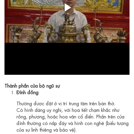
Thành phần của bộ ngũ sự
Đỉnh đồng
:
Thường được đặt ở vị trí trung tâm trên bàn thờ.
Có hình dáng uy nghi, với họa tiết chạm khắc như
rồng, phượng, hoặc hoa văn cổ điển. Phần trên của
đỉnh thường có nắp đậy và hình con nghê (biểu tượng
của sự linh thiêng và bảo vệ).