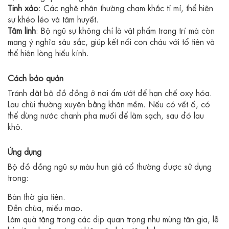
Tinh xảo
: Các nghệ nhân thường chạm khắc tỉ mỉ, thể hiện
sự khéo léo và tâm huyết.
Tâm linh
: Bộ ngũ sự không chỉ là vật phẩm trang trí mà còn
mang ý nghĩa sâu sắc, giúp kết nối con cháu với tổ tiên và
thể hiện lòng hiếu kính.
Cách bảo quản
Tránh đặt bộ đồ đồng ở nơi ẩm ướt để hạn chế oxy hóa.
Lau chùi thường xuyên bằng khăn mềm. Nếu có vết ố, có
thể dùng nước chanh pha muối để làm sạch, sau đó lau
khô.
Ứng dụng
Bộ đồ đồng ngũ sự màu hun giả cổ thường được sử dụng
trong:
Bàn thờ gia tiên.
Đền chùa, miếu mạo.
Làm quà tặng trong các dịp quan trọng như mừng tân gia, lễ