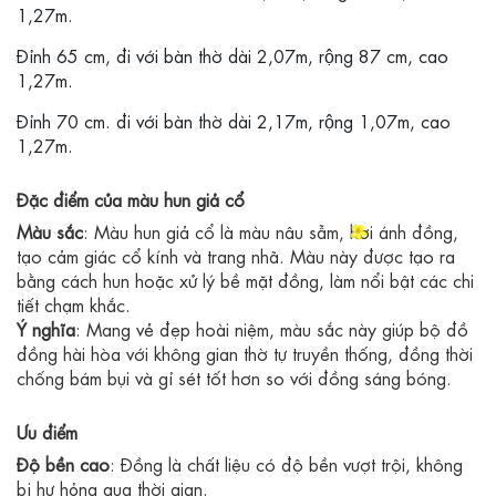
1,27m.
Đỉnh 65 cm, đi với bàn thờ dài 2,07m, rộng 87 cm, cao
1,27m.
Đỉnh 70 cm. đi với bàn thờ dài 2,17m, rộng 1,07m, cao
1,27m.
Đặc điểm của màu hun giả cổ
Màu sắc
: Màu hun giả cổ là màu nâu sẫm, hơi ánh đồng,
tạo cảm giác cổ kính và trang nhã. Màu này được tạo ra
bằng cách hun hoặc xử lý bề mặt đồng, làm nổi bật các chi
tiết chạm khắc.
Ý nghĩa
: Mang vẻ đẹp hoài niệm, màu sắc này giúp bộ đồ
đồng hài hòa với không gian thờ tự truyền thống, đồng thời
chống bám bụi và gỉ sét tốt hơn so với đồng sáng bóng.
Ưu điểm
Độ bền cao
: Đồng là chất liệu có độ bền vượt trội, không
bị hư hỏng qua thời gian.