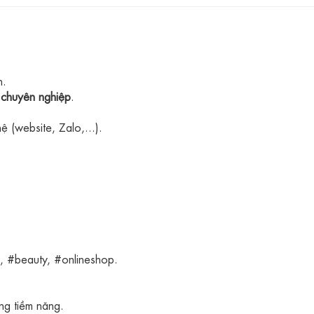
n.
 chuyên nghiệp
.
 (website, Zalo,...).
n, #beauty, #onlineshop.
àng tiềm năng.