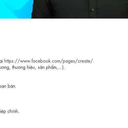
ại
https://www.facebook.com/pages/create/
.
ơng, thương hiệu, sản phẩm,...).
.
bạn bán.
iệp chính.