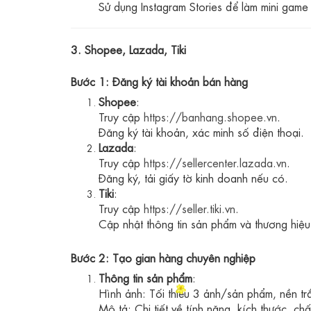
Sử dụng Instagram Stories để làm mini game
3. Shopee, Lazada, Tiki
Bước 1: Đăng ký tài khoản bán hàng
Shopee
:
Truy cập
https://banhang.shopee.vn
.
Đăng ký tài khoản, xác minh số điện thoại.
Lazada
:
Truy cập
https://sellercenter.lazada.vn
.
Đăng ký, tải giấy tờ kinh doanh nếu có.
Tiki
:
Truy cập
https://seller.tiki.vn
.
Cập nhật thông tin sản phẩm và thương hiệu
Bước 2: Tạo gian hàng chuyên nghiệp
Thông tin sản phẩm
:
Hình ảnh: Tối thiểu 3 ảnh/sản phẩm, nền trắ
Mô tả: Chi tiết về tính năng, kích thước, chất