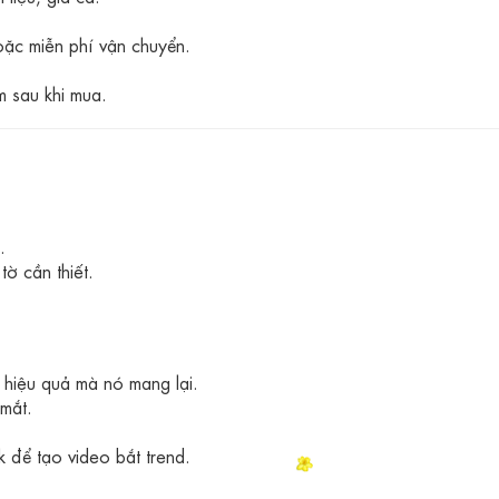
hoặc miễn phí vận chuyển.
 sau khi mua.
.
ờ cần thiết.
hiệu quả mà nó mang lại.
mắt.
k để tạo video bắt trend.