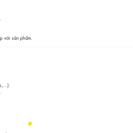
.
p với sản phẩm.
...).
.
.