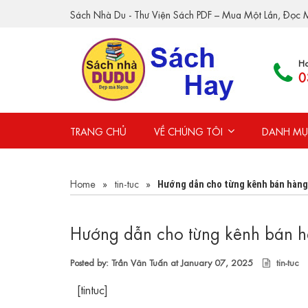
Sách Nhà Du - Thư Viện Sách PDF – Mua Một Lần, Đọc M
Ho
0
TRANG CHỦ
VỀ CHÚNG TÔI
DANH MỤ
Home
»
tin-tuc
»
Hướng dẫn cho từng kênh bán hàng
Hướng dẫn cho từng kênh bán h
Posted by: Trần Văn Tuấn at
January 07, 2025
tin-tuc
[tintuc]