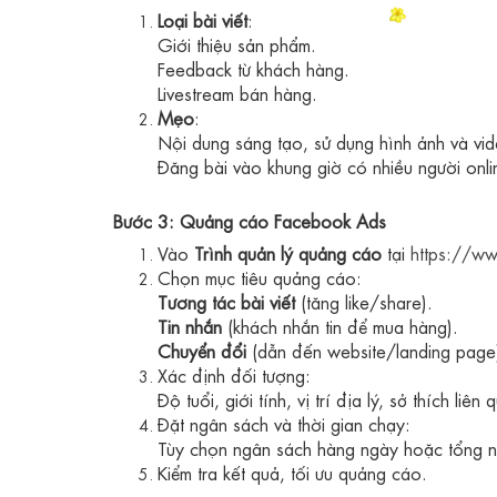
Loại bài viết
:
Giới thiệu sản phẩm.
Feedback từ khách hàng.
Livestream bán hàng.
Mẹo
:
Nội dung sáng tạo, sử dụng hình ảnh và vid
Đăng bài vào khung giờ có nhiều người onlin
Bước 3: Quảng cáo Facebook Ads
Vào
Trình quản lý quảng cáo
tại
https://w
Chọn mục tiêu quảng cáo:
Tương tác bài viết
(tăng like/share).
Tin nhắn
(khách nhắn tin để mua hàng).
Chuyển đổi
(dẫn đến website/landing page
Xác định đối tượng:
Độ tuổi, giới tính, vị trí địa lý, sở thích liên 
Đặt ngân sách và thời gian chạy:
Tùy chọn ngân sách hàng ngày hoặc tổng n
Kiểm tra kết quả, tối ưu quảng cáo.