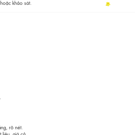
 hoặc khảo sát.
.
ng, rõ nét.
 liệu, giá cả.