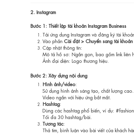
2. Instagram
Bước 1: Thiết lập tài khoản Instagram Business
Tải ứng dụng Instagram và đăng ký tài khoả
Vào phần
Cài đặt > Chuyển sang tài khoản
Cập nhật thông tin:
Mô tả hồ sơ: Ngắn gọn, bao gồm link liên hệ
Ảnh đại diện: Logo thương hiệu.
Bước 2: Xây dựng nội dung
Hình ảnh/video
:
Sử dụng hình ảnh sáng tạo, chất lượng cao.
Video ngắn với hiệu ứng bắt mắt.
Hashtag
:
Dùng các hashtag phổ biến, ví dụ: #fashio
Tối đa 30 hashtag/bài.
Tương tác
:
Thả tim, bình luận vào bài viết của khách h