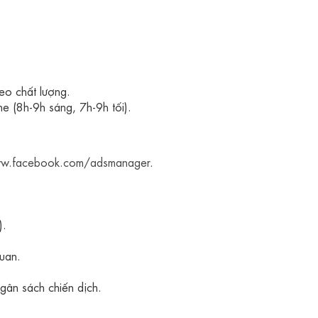
eo chất lượng.
e (8h-9h sáng, 7h-9h tối).
ww.facebook.com/adsmanager
.
).
quan.
gân sách chiến dịch.