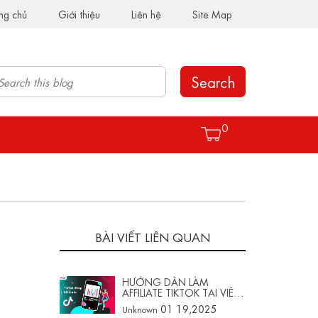
ng chủ
Giới thiệu
Liên hệ
Site Map
Search
0
BÀI VIẾT LIÊN QUAN
HƯỚNG DẪN LÀM
AFFILIATE TIKTOK TẠI VIỆT
NAM: TỪ A ĐẾN Z
01 19,2025
Unknown