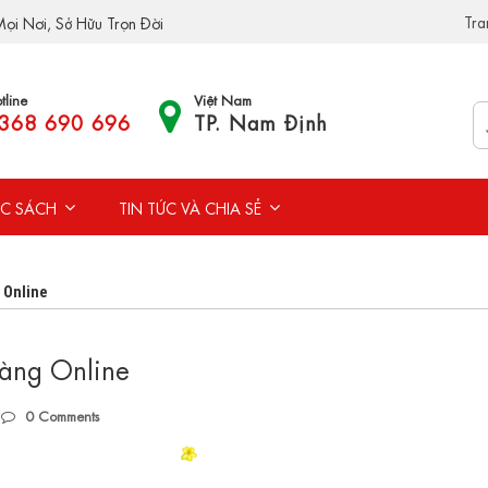
Tra
ọi Nơi, Sở Hữu Trọn Đời
tline
Việt Nam
368 690 696
TP. Nam Định
C SÁCH
TIN TỨC VÀ CHIA SẺ
 Online
àng Online
0
Comments