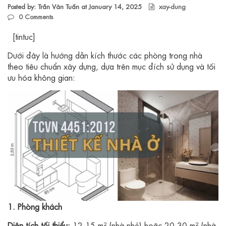
Posted by: Trần Văn Tuấn at
January 14, 2025
xay-dung
0
Comments
[tintuc]
Dưới đây là hướng dẫn kích thước các phòng trong nhà
theo tiêu chuẩn xây dựng, dựa trên mục đích sử dụng và tối
ưu hóa không gian:
1. Phòng khách
Diện tích tối thiểu:
12-15 m² (nhà nhỏ) hoặc 20-30 m² (nhà