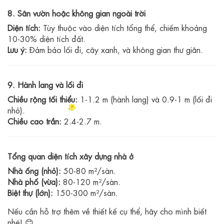
8. Sân vườn hoặc không gian ngoài trời
Diện tích:
Tùy thuộc vào diện tích tổng thể, chiếm khoảng
10-30% diện tích đất.
Lưu ý:
Đảm bảo lối đi, cây xanh, và không gian thư giãn.
9. Hành lang và lối đi
Chiều rộng tối thiểu:
1-1.2 m (hành lang) và 0.9-1 m (lối đi
nhỏ).
Chiều cao trần:
2.4-2.7 m.
Tổng quan diện tích xây dựng nhà ở
Nhà ống (nhỏ):
50-80 m²/sàn.
Nhà phố (vừa):
80-120 m²/sàn.
Biệt thự (lớn):
150-300 m²/sàn.
Nếu cần hỗ trợ thêm về thiết kế cụ thể, hãy cho mình biết
nhé! 😊