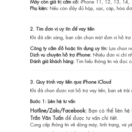
Máy còn giá trị cầm cố:
iPhone 11, 12, 13, 14,
Phụ kiện:
Nếu còn đầy đủ hộp, sạc, cáp, hóa đơn 
2. Tìm đơn vị uy tín để vay tiền
Khi đã sẵn sàng, bạn cần chọn một đơn vị hỗ trợ 
Công ty cầm đồ hoặc tín dụng uy tín:
Lựa chọn nơ
Dịch vụ chuyên hỗ trợ iPhone:
Nhiều đơn vị chỉ nh
Đánh giá khách hàng:
Tìm hiểu thông tin và đọc c
3. Quy trình vay tiền qua iPhone iCloud
Khi đã chọn được nơi hỗ trợ vay tiền, bạn sẽ trải
Bước 1: Liên hệ tư vấn
Hotline/Zalo/Facebook:
Bạn có thể liên hệ 
Trần Văn Tuấn
để được tư vấn chi tiết.
Cung cấp thông tin về dòng máy, tình trạng, và y