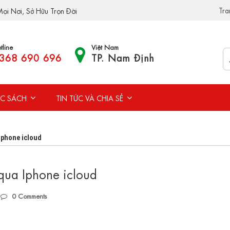
Tra
ọi Nơi, Sở Hữu Trọn Đời
tline
Việt Nam
368 690 696
TP. Nam Định
C SÁCH
TIN TỨC VÀ CHIA SẺ
Iphone icloud
qua Iphone icloud
0
Comments