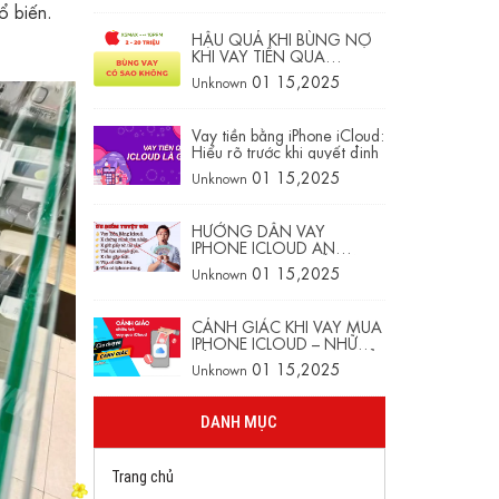
ổ biến.
HẬU QUẢ KHI BÙNG NỢ
KHI VAY TIỀN QUA
IPHONE ICLOUD: ĐỪNG
01 15,2025
Unknown
ĐỂ NHỮNG SAI LẦM NHỎ
DẪN ĐẾN HẬU QUẢ LỚN
Vay tiền bằng iPhone iCloud:
Hiểu rõ trước khi quyết định
01 15,2025
Unknown
HƯỚNG DẪN VAY
IPHONE ICLOUD AN
TOÀN – TRÁNH BẪY LỪA
01 15,2025
Unknown
ĐẢO HIỆU QUẢ
CẢNH GIÁC KHI VAY MUA
IPHONE ICLOUD – NHỮNG
RỦI RO BẠN KHÔNG THỂ
01 15,2025
Unknown
BỎ QUA
DANH MỤC
Trang chủ