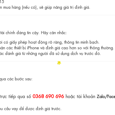
 15
mua hàng (nếu có), sẽ giúp nâng giá trị định giá.
tài chính đáng tin cậy. Hãy cân nhắc:
i có giấy phép hoạt động rõ ràng, thông tin minh bạch.
ận các thiết bị iPhone và định giá cao hơn so với thông thường.
ác đánh giá từ những người đã sử dụng dịch vụ trước đó.
 qua các bước sau:
trực tiếp qua số
0368 690 696
hoặc tài khoản
Zalo/Fac
êu cầu vay để được định giá trước.