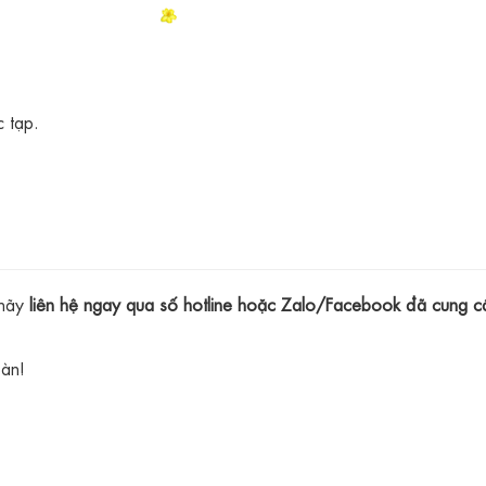
 tạp.
 hãy
liên hệ ngay qua số hotline hoặc Zalo/Facebook đã cung c
oàn!