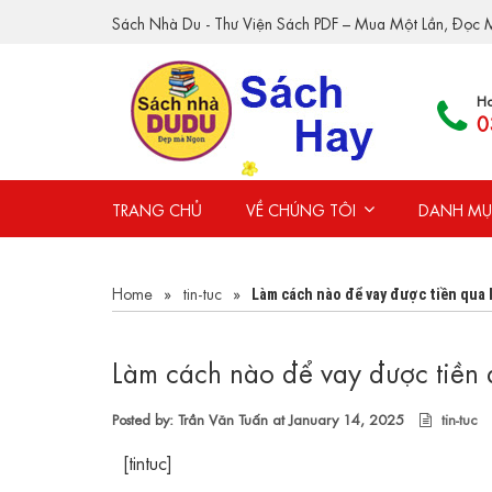
Sách Nhà Du - Thư Viện Sách PDF – Mua Một Lần, Đọc M
Ho
0
TRANG CHỦ
VỀ CHÚNG TÔI
DANH MỤ
Home
»
tin-tuc
»
Làm cách nào để vay được tiền qua 
Làm cách nào để vay được tiền 
Posted by: Trần Văn Tuấn at
January 14, 2025
tin-tuc
[tintuc]