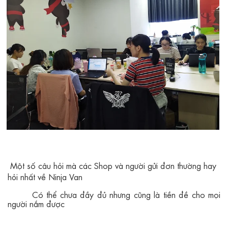
Một số câu hỏi mà các Shop và người gửi đơn thường hay
hỏi nhất về Ninja Van
Có thể chưa đầy đủ nhưng cũng là tiền đề cho mọi
người nắm được