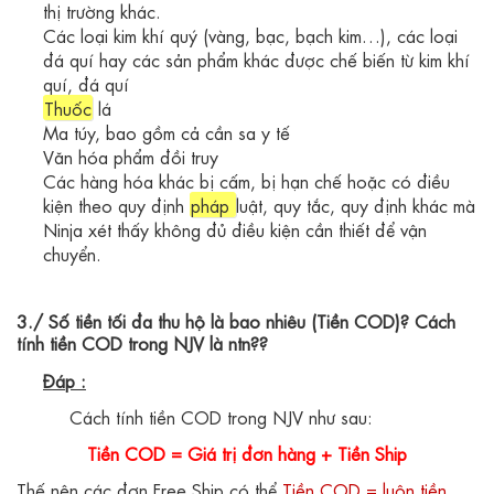
thị trường khác.
Các loại kim khí quý (vàng, bạc, bạch kim…), các loại
đá quí hay các sản phẩm khác được chế biến từ kim khí
quí, đá quí
Thuốc
lá
Ma túy, bao gồm cả cần sa y tế
Văn hóa phẩm đồi truy
Các hàng hóa khác bị cấm, bị hạn chế hoặc có điều
kiện theo quy định
pháp
luật, quy tắc, quy định khác mà
Ninja xét thấy không đủ điều kiện cần thiết để vận
chuyển.
3./ Số tiền tối đa thu hộ là bao nhiêu (Tiền COD)? Cách
tính tiền COD trong NJV là ntn??
Đáp :
Cách tính tiền COD trong NJV như sau:
Tiền COD = Giá trị đơn hàng + Tiền Ship
Thế nên các đơn Free Ship có thể
Tiền COD = luôn tiền