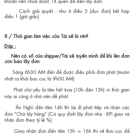
khoản nên chưa được TX quen để đến lấy đơn.
Cách giải quyết : như ở điều 5 (dục đơn) kết hợp
điều 1 (giờ giấc)
8./ Thời gian làm việc của Tài xế là ntn?
Đáp :
Nên có số của shipper/Tài xế tuyến mình để khi lên đơn
còn báo lấy đơn
Sáng 6h30 AM đến để được điều phối đơn phát (muộn
nhất ra khỏi bưu cục là 9h00 AM)
Phát chủ yếu là tầm hết trưa (10h đến 13h) vì thời gian
này ai cũng ở nhà nên dễ phát
Ăn Nghỉ đến tầm 14h thì lại đi phát tiếp và nhận các
đơn “Chờ lấy hàng” (Có quy định lấy đơn nha - KPI giao và
nhận đơn theo tỷ lệ %)
Giao nhận đơn đến tầm 15h -> 16h thì về Bưu cục để