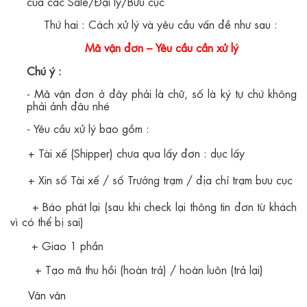
của các Sale/Đại lý/Bưu cục
Thứ hai : Cách xử lý và yêu cầu vấn đề như sau :
Mã vận đơn – Yêu cầu cần xử lý
Chú ý :
- Mã vận đơn ở đây phải là chữ, số là ký tự chứ không
phải ảnh đâu nhé
- Yêu cầu xử lý bao gồm :
+
Tài xế (Shipper) chưa qua lấy đơn : dục lấy
+
Xin số Tài xế / số Trưởng trạm / địa chỉ trạm bưu cục
+
Báo phát lại (sau khi check lại thông tin đơn từ khách
vì có thể bị sai)
+ Giao 1 phần
+ Tạo mã thu hồi (hoàn trả) / hoàn luôn (trả lại)
Vân vân