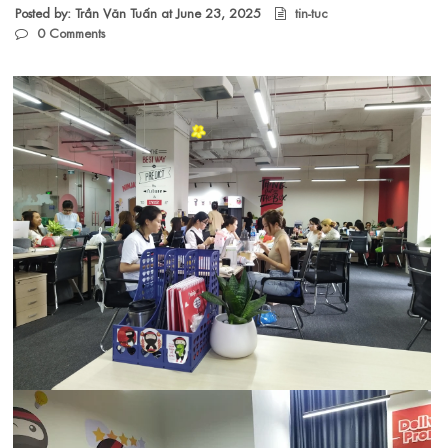
Posted by: Trần Văn Tuấn at
June 23, 2025
tin-tuc
0
Comments