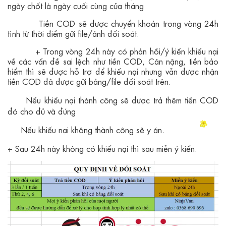
ngày chốt là ngày cuối cùng của tháng
Tiền COD sẽ được chuyển khoản trong vòng 24h
tình từ thời điểm gửi file/ảnh đối soát.
+ Trong vòng 24h này có phản hồi/ý kiến khiếu nại
về các vấn đề sai lệch như tiền COD, Cân nặng, tiền bảo
hiểm thì sẽ được hỗ trợ để khiếu nại nhưng vẫn được nhận
tiền COD đã được gửi bảng/file đối soát trên.
Nếu khiếu nại thành công sẽ được trả thêm tiền COD
đó cho đủ và đúng
Nếu khiếu nại không thành công sẽ y án.
+ Sau 24h này không có khiếu nại thì sau miễn ý kiến.