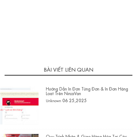
BÀI VIẾT LIÊN QUAN
Hướng Dẫn In Đơn Từng Đơn & In Đơn Hàng
Loạt Trên NinjaVan
06 25,2025
Unknown
Quy Trình Nhận & Giao Hàng Hóa Tại Các