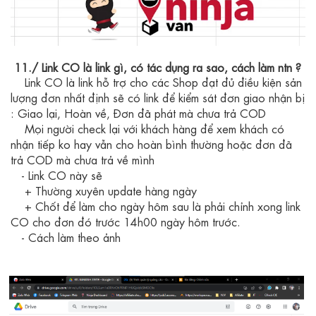
11./ Link CO là link gì, có tác dụng ra sao, cách làm ntn ?
Link CO là link hỗ trợ cho các Shop đạt đủ điều kiện sản
lượng đơn nhất định sẽ có link để kiểm sát đơn giao nhận bị
: Giao lại, Hoàn về, Đơn đã phát mà chưa trả COD
Mọi người check lại với khách hàng để xem khách có
nhận tiếp ko hay vẫn cho hoàn bình thường hoặc đơn đã
trả COD mà chưa trả về mình
- Link CO này sẽ
+ Thường xuyên update hàng ngày
+ Chốt để làm cho ngày hôm sau là phải chỉnh xong link
CO cho đơn đó trước 14h00 ngày hôm trước.
- Cách làm theo ảnh