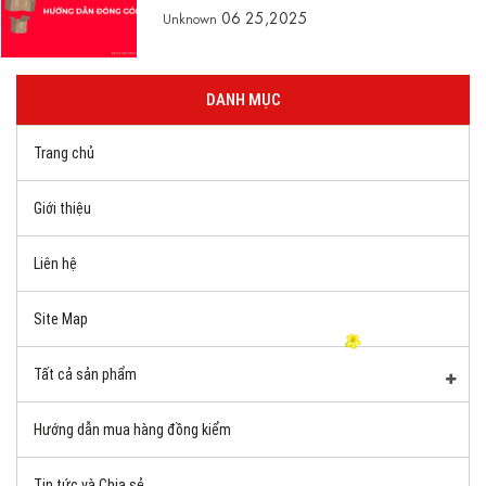
06 25,2025
Unknown
DANH MỤC
Trang chủ
Giới thiệu
Liên hệ
Site Map
Tất cả sản phẩm
Hướng dẫn mua hàng đồng kiểm
Tin tức và Chia sẻ