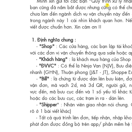
M
ình xin gửi tới các bạn "Quy trình xử lý n
bạn cũng đã nắm bắt được nhưng cũng có thể chư
chưa làm đến ngành dịch vụ vận chuyển này đến c
trong ngành này 1 cái nhìn khách quan hơn. N
viết được chuẩn hơn. Xin cảm ơn !!
1. Định nghĩa chung :
-
"Shop"
: C
ác cử
a hàng, các bạn lập tài kho
với các đơn vị vận chuyển th
ông qua sale hoặc a
-
"Kh
ách hàng"
: là khách mua hàng của Shop
-
"
ĐVVC"
: Có thể là Ninja Van (NJV), Bưu đi
nhanh (GHN), Thuận phong (J&T - JT), Shoppe Exp
-
"Bill"
: l
à ch
ứng từ được dán lên bưu kiện, đơ
vận đơn, mã vạch 2d, mã 3d QR, người gửi, ngư
vực đến, mã bưu cục đến và 1 số yếu tố khác tù
hoặc do các bưu cục, các trạm in ra - dán lên.
-
"Shipper
" : Nh
ân vi
ên giao nhận nói chung.
rõ ở 1 bài viết khác)
- T
ất c
ả quá trình lên đơn, tiếp nhận, nhập kho
phát đơn được đồng bộ trên app/ phần mềm hệ