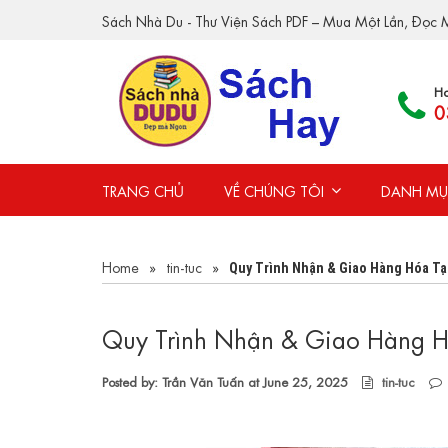
Sách Nhà Du - Thư Viện Sách PDF – Mua Một Lần, Đọc M
Ho
0
TRANG CHỦ
VỀ CHÚNG TÔI
DANH MỤ
Home
»
tin-tuc
»
Quy Trình Nhận & Giao Hàng Hóa Tạ
Quy Trình Nhận & Giao Hàng H
Posted by: Trần Văn Tuấn at
June 25, 2025
tin-tuc