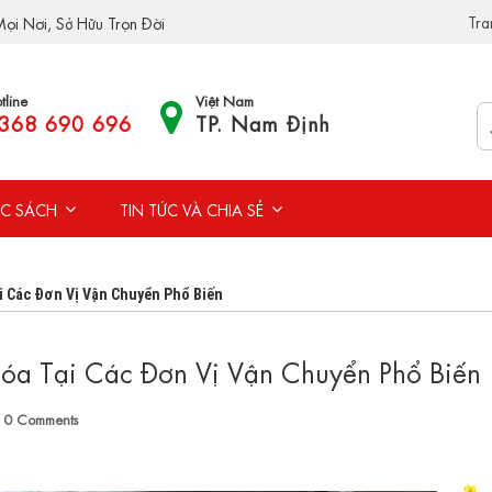
Tra
ọi Nơi, Sở Hữu Trọn Đời
tline
Việt Nam
368 690 696
TP. Nam Định
C SÁCH
TIN TỨC VÀ CHIA SẺ
i Các Đơn Vị Vận Chuyển Phổ Biến
óa Tại Các Đơn Vị Vận Chuyển Phổ Biến
0
Comments