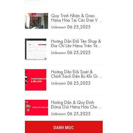
Quy Trình Nhận & Giao
Hàng Hóa Tại Các Đơn Vị
Vận Chuyển Phổ Biến
06 25,2025
Unknown
Hướng Dẫn Đổi Tên Shop &
Địa Chỉ Lấy Hàng Trên Tài
Khoản NinjaVan
06 25,2025
Unknown
Hướng Dẫn Đối Soát &
Chính Sách Đền Bù Khi Giao
Hàng Qua NinjaVan
06 25,2025
Unknown
Hướng Dẫn & Quy Định
Đóng Gói Hàng Hóa Chuẩn
NinjaVan
06 25,2025
Unknown
DANH MỤC