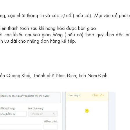
:
g, cập nhật thông tin và các sự cố ( nếu có). Mọi vấn đề phát 
hiện thanh toán sau khi hàng hóa được bàn giao.
t các khiếu nại sau giao hàng ( nếu có) theo quy định
đền bù
nh ưu đãi cho những đơn hàng kế tiếp.
Trần Quang Khải, Thành phố Nam Định, tỉnh Nam Định.