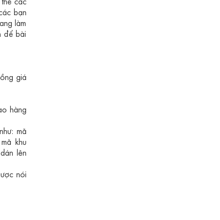
 thể các
 các bạn
đang làm
 để bài
ồng giá
iao hàng
 như: mã
, mã khu
 dán lên
được nói