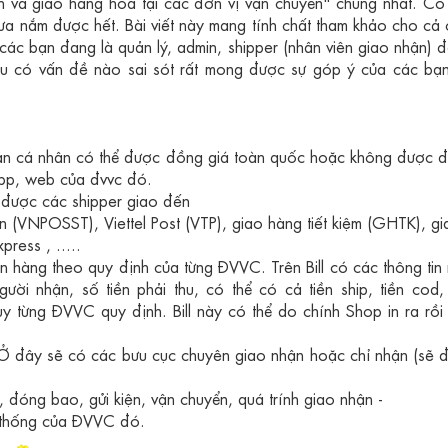
hận và giao hàng hóa tại các
đơn vị vận chuyển" chung nh
ất. C
ó
a nắm được hết. Bài viết này mang tính chất tham khảo cho cả
ác bạn đang là quản lý, admin, shipper (nhân viên giao nhận) 
ếu có vấn đề nào sai sót rất mong được sự góp ý của các bạn
ản cá nh
â
n có thể được đồng giá toàn quốc hoặc không được đ
pp, web của đvvc đó.
 được các shipper giao đến
ện (VNPOSST), Viettel Post (VTP), giao hàng tiết kiệm (GHTK), g
ress , .....
n hàng theo quy định của từng ĐVVC. Trên Bill có các thông tin
ời nhận, số tiền phải thu, có thể có cả tiền ship, tiền cod
y từng ĐVVC quy định. Bill này có thể do chính Shop in ra rồi
 Ở đây sẽ có các bưu cục chuyên giao nhận hoặc chỉ nhận (sẽ 
, đóng bao, gửi kiện, vận chuyển, quá trính giao nhận -
 thống của ĐVVC đó.