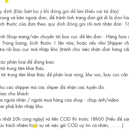
y định
(Đặc biệt lưu ý khi đóng gói để làm khiếu nại tại đây)
trong và bên ngoài đơn, để tránh tình trạng đơn gửi đi là
đơn hà
ích thước của đơn theo
quy định đóng gói
rồi mới nhận đơn.
T
ính Shop mang/vận chuyển tới bưu cục để lên đơn :
Hàng hóa 
ề Trọng lượng, kích thước 1 lần nữa, hoặc nếu như Shipper c
m tra rồi bưu cục mới nhập kho (tránh cho việc nhận đơn hàng c
các phân loại để đóng bao.
i trung tâm khai thác.
tới trung tâm khai thác để phân loại vùng, khu vực, bưu cục cầ
ho các shipper m
à các shiper đã nhận
các tuyển đó
.
giao cho khách
a người nhận / người mua hàng của shop : ch
ụp ảnh/video
r phải bắn nhập kho
n nhất 20h cùng ngày) và tiền COD thì trước 18h00 (Nếu để s
u trách nhiệm hình sự về việc giữ COD uy tín cá nhân, .. .... )