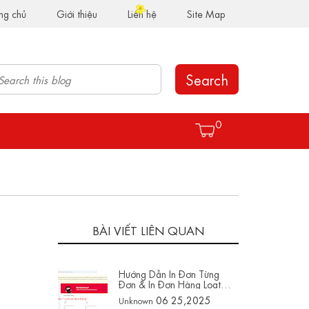
ng chủ
Giới thiệu
Liên hệ
Site Map
Search
0
BÀI VIẾT LIÊN QUAN
Hướng Dẫn In Đơn Từng
Đơn & In Đơn Hàng Loạt
Trên NinjaVan
06 25,2025
Unknown