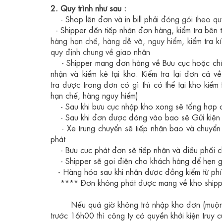
2. Quy trình nh
ư sau
:
- Shop l
ên đơn và
in bill phải
đóng gói theo qu
- Shipper
đến
tiếp nhận đơn hàng, ki
ểm tra bên 
hàng hạn chế, hàng dễ vỡ, nguy hiểm,
kiểm tra k
quy định chung về giao nhận
- Shipper mang
đơn hàng về Bưu cục hoặc ch
nhận và kiểm kê tại kho. Ki
ểm tra lại đơn cả v
tra được trong đơn có gì thì có thể tại kho kiể
hạn chế, hàng nguy hiểm)
- Sau khi b
ưu cục nhập kho xong sẽ tổng hợp 
- Sau khi
đơn được đóng vào bao sẽ Gửi kiện tớ
- Xe trung chuy
ển sẽ tiếp nhận bao và chuyển 
phát
- B
ưu cục phát đơn sẽ tiếp nhận và điều phối
c
- Shipper s
ẽ gọi điện cho khách hàng để hẹn 
-
Hàng hóa sau khi nhận được đồng kiểm từ phí
**** Đơn không phát được mang về kho shippe
N
ếu quá giờ không trả nhập kho đơn (muộ
trước 16h00 thì công ty có quyền khởi kiện truy cứ