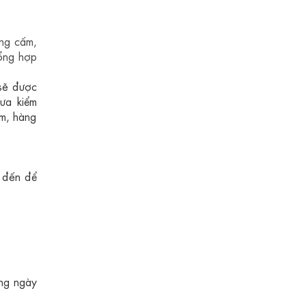
ng cấm,
ổng hợp
sẽ được
hưa kiểm
ấm, hàng
n đến để
ang ngày