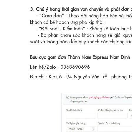
3. Ch
ú ý t
rong thời gian vận chuyển và phát đơn 
-
"C
are đơn"
:
Theo dõi hàng hóa trên hệ thốn
khách có kế hoạch ứng phó kịp thời.
- "Đối soát - Kiểm toán" :
Phòng kế toán thực 
-
Bộ phận chăm sóc khách hàng sẽ giải quyế
soát
và thông báo đến quý khách các chương trì
B
ưu cục gom đơn Thành Nam Express Nam Định
Liên hệ/Zalo : 0368690696
Địa chỉ : Kios 6 - 94 Nguyễn Văn Trỗi, phường 