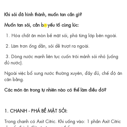
Khi sỏi đã hình thành, muốn tan cần gì?
Muốn tan sỏi, cần ba yếu tố cùng lúc:
1. Hóa chất ăn mòn bề mặt sỏi, phá từng lớp bên ngoài.
2. Làm trơn ống dẫn, sỏi dễ trượt ra ngoài.
3. Dòng nước mạnh liên tục cuốn trôi mảnh sỏi nhỏ (uống
đủ nước).
Ngoài việc bổ sung nước thường xuyên, đầy đủ, chế độ ăn
cân bằng.
Các món ăn trong tự nhiên nào có thể làm điều đó?
1. CHANH - PHÁ BỀ MẶT SỎI:
Trong chanh có Axit Citric. Khi uống vào: 1 phần Axit Citric