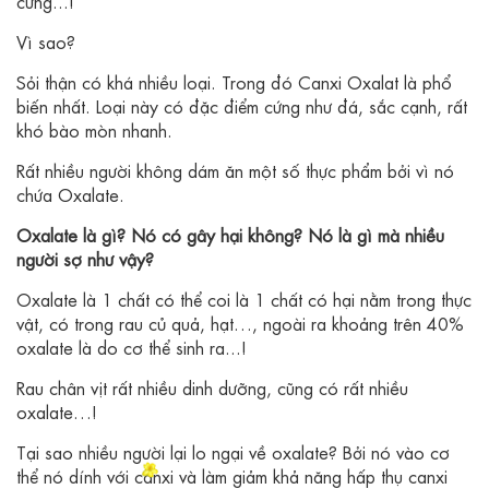
cứng...!
Vì sao?
Sỏi thận có khá nhiều loại. Trong đó Canxi Oxalat là phổ
biến nhất. Loại này có đặc điểm cứng như đá, sắc cạnh, rất
khó bào mòn nhanh.
Rất nhiều người không dám ăn một số thực phẩm bởi vì nó
chứa Oxalate.
Oxalate là gì? Nó có gây hại không? Nó là gì mà nhiều
người sợ như vậy?
Oxalate là 1 chất có thể coi là 1 chất có hại nằm trong thực
vật, có trong rau củ quả, hạt…, ngoài ra khoảng trên 40%
oxalate là do cơ thể sinh ra...!
Rau chân vịt rất nhiều dinh dưỡng, cũng có rất nhiều
oxalate…!
Tại sao nhiều người lại lo ngại về oxalate? Bởi nó vào cơ
thể nó dính với canxi và làm giảm khả năng hấp thụ canxi