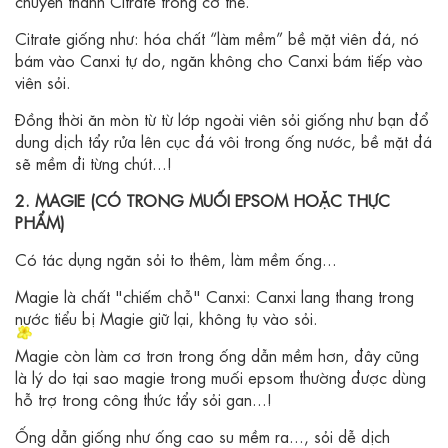
chuyển thành Citrate trong cơ thể.
Citrate giống như: hóa chất “làm mềm” bề mặt viên đá, nó
bám vào Canxi tự do, ngăn không cho Canxi bám tiếp vào
viên sỏi.
Đồng thời ăn mòn từ từ lớp ngoài viên sỏi giống như bạn đổ
dung dịch tẩy rửa lên cục đá vôi trong ống nước, bề mặt đá
sẽ mềm đi từng chút...!
2. MAGIE (CÓ TRONG MUỐI EPSOM HOẶC THỰC
PHẨM)
Có tác dụng ngăn sỏi to thêm, làm mềm ống...
Magie là chất "chiếm chỗ" Canxi: Canxi lang thang trong
nước tiểu bị Magie giữ lại, không tụ vào sỏi.
Magie còn làm cơ trơn trong ống dẫn mềm hơn, đây cũng
là lý do tại sao magie trong muối epsom thường được dùng
hỗ trợ trong công thức tẩy sỏi gan...!
Ống dẫn giống như ống cao su mềm ra..., sỏi dễ dịch