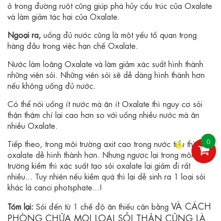
ở trong đường ruột cũng giúp phá hủy cấu trúc của Oxalate
và làm giảm tác hại của Oxalate.
Ngoại ra,
uống đủ nước cũng là một yếu tố quan trọng
hàng đầu trong việc hạn chế Oxalate.
Nước làm loãng Oxalate và làm giảm xác suất hình thành
những viên sỏi. Những viên sỏi sẽ dễ dàng hình thành hơn
nếu không uống đủ nước.
Có thể nói uống ít nước mà ăn ít Oxalate thì nguy cơ sỏi
thận thậm chí lại cao hơn so với uống nhiều nước mà ăn
nhiều Oxalate.
0
Tiếp theo, trong môi trường axit cao trong nước tiểu thì sỏi
oxalate dễ hình thành hơn. Nhưng ngược lại trong môi
trường kiềm thì xác suất tạo sỏi oxalate lại giảm đi rất
nhiều... Tuy nhiên nếu kiềm quá thì lại dễ sinh ra 1 loại sỏi
khác là canci photsphate...!
VÀ CÁCH
Tóm lại:
Sỏi đến từ 1 chế độ ăn thiếu cân bằng
PHÒNG CHỮA MỌI LOẠI SỎI THẬN CŨNG LÀ