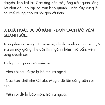
chuyển, khó kẹt lại. Các ống dẫn mật, ống niệu quản, ống
tiết niệu đều có lớp cơ trơn bao quanh... nên đây cũng là
cơ chế chung cho cả sỏi gan và thận.
3. DỨA HOẶC ĐU ĐỦ XANH - DỌN SẠCH MÔ VIÊM
QUANH SỎI...
Trong dứa có enzym Bromelain, đu đủ xanh có Papain..., 2
enzym này giống như đội lính “gặm nhấm” mô bẩn, viêm
sưng quanh sỏi.
Khi lớp mô quanh sỏi mềm ra:
- Viên sỏi như được lộ bề mặt ra ngoài.
- Các hóa chất như Citrate, Magie dễ tấn công viên sỏi
hơn.
- Viên sỏi dễ bị bào mòn, trôi ra ngoài.