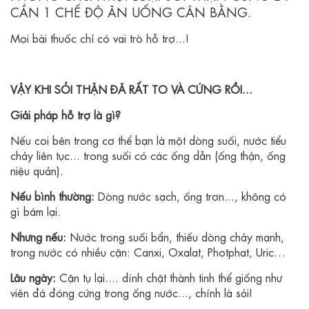
CẦN 1 CHẾ ĐỘ ĂN UỐNG CÂN BẰNG.
Mọi bài thuốc chỉ có vai trò hỗ trợ...!
VẬY KHI SỎI THẬN ĐÃ RẤT TO VÀ CỨNG RỒI...
Giải pháp hỗ trợ là gì?
Nếu coi bên trong cơ thể bạn là một dòng suối, nước tiểu
chảy liên tục... trong suối có các ống dẫn (ống thận, ống
niệu quản).
Nếu bình thường:
Dòng nước sạch, ống trơn..., không có
gì bám lại.
Nhưng nếu:
Nước trong suối bẩn, thiếu dòng chảy mạnh,
trong nước có nhiều cặn: Canxi, Oxalat, Photphat, Uric…
Lâu ngày:
Cặn tụ lại.... dính chặt thành tinh thể giống như
viên đá đóng cứng trong ống nước..., chính là sỏi!