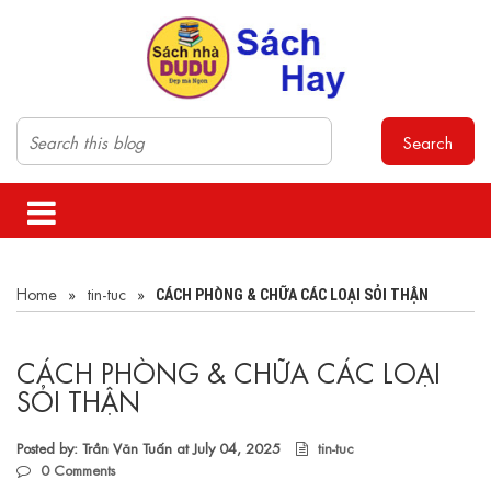
Search
Home
»
tin-tuc
»
CÁCH PHÒNG & CHỮA CÁC LOẠI SỎI THẬN
CÁCH PHÒNG & CHỮA CÁC LOẠI
SỎI THẬN
Posted by: Trần Văn Tuấn at
July 04, 2025
tin-tuc
0
Comments