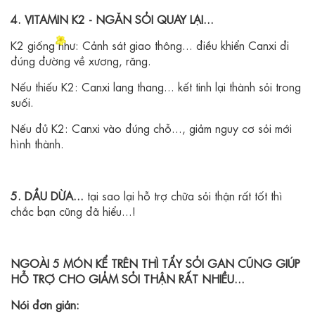
4. VITAMIN K2 - NGĂN SỎI QUAY LẠI...
K2 giống như: Cảnh sát giao thông... điều khiển Canxi đi
đúng đường về xương, răng.
Nếu thiếu K2: Canxi lang thang... kết tinh lại thành sỏi trong
suối.
Nếu đủ K2: Canxi vào đúng chỗ..., giảm nguy cơ sỏi mới
hình thành.
5. DẦU DỪA...
tại sao lại hỗ trợ chữa sỏi thận rất tốt thì
chắc bạn cũng đã hiểu...!
NGOÀI 5 MÓN KỂ TRÊN THÌ TẨY SỎI GAN CŨNG GIÚP
HỖ TRỢ CHO GIẢM SỎI THẬN RẤT NHIỀU...
Nói đơn giản: