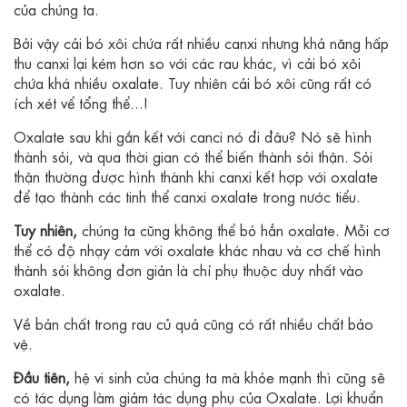
của chúng ta.
Bởi vậy cải bó xôi chứa rất nhiều canxi nhưng khả năng hấp
thu canxi lại kém hơn so với các rau khác, vì cải bó xôi
chứa khá nhiều oxalate. Tuy nhiên cải bó xôi cũng rất có
ích xét vể tổng thể...!
Oxalate sau khi gắn kết với canci nó đi đâu? Nó sẽ hình
thành sỏi, và qua thời gian có thể biến thành sỏi thận. Sỏi
thận thường được hình thành khi canxi kết hợp với oxalate
để tạo thành các tinh thể canxi oxalate trong nước tiểu.
Tuy nhiên,
chúng ta cũng không thể bỏ hẳn oxalate. Mỗi cơ
thể có độ nhạy cảm với oxalate khác nhau và cơ chế hình
thành sỏi không đơn giản là chỉ phụ thuộc duy nhất vào
oxalate.
Về bản chất trong rau củ quả cũng có rất nhiều chất bảo
vệ.
Đầu tiên,
hệ vi sinh của chúng ta mà khỏe mạnh thì cũng sẽ
có tác dụng làm giảm tác dụng phụ của Oxalate. Lợi khuẩn