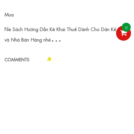
Mua
0
File Sách Hướng Dẫn Kê Khai Thuế Dành Cho Dân Kế Toán
và Nhà Bán Hàng nhé
https://www.sachnhadu.io.vn/2025/07/sach-huong-dan-
COMMENTS
ke-khai-thue-danh-cho-dan-ke-toan-va-nha-ban-hang.html